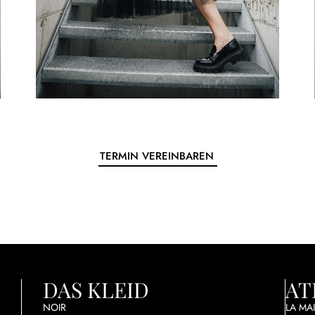
TERMIN VEREINBAREN
DAS KLEID
AT
NOIR
LA MA