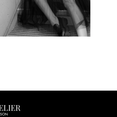
ELIER
ISON