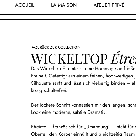
ACCUEIL
LA MAISON
ATELIER PRIVÉ
ZURÜCK ZUR COLLECTION
WICKELTOP
Étre
Das Wickeltop Étreinte ist eine Hommage an fließe
Freiheit. Gefertigt aus einem feinen, hochwertigen 
Silhouette sanft und lässt sich vielseitig binden – a
lässig schulterfrei.
Der lockere Schnitt kontrastiert mit den langen, s
Look eine moderne, subtile Dramatik.
Étreinte – französisch für „Umarmung“ – steht für d
Oberteil den Körper einhüllt und gleichzeitig Raum 