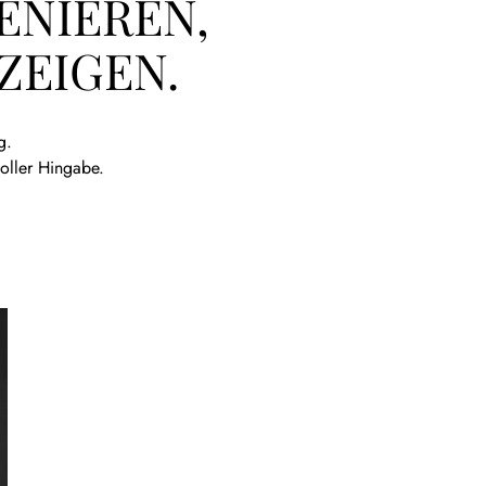
ENIEREN,
ZEIGEN.
g.
oller Hingabe.