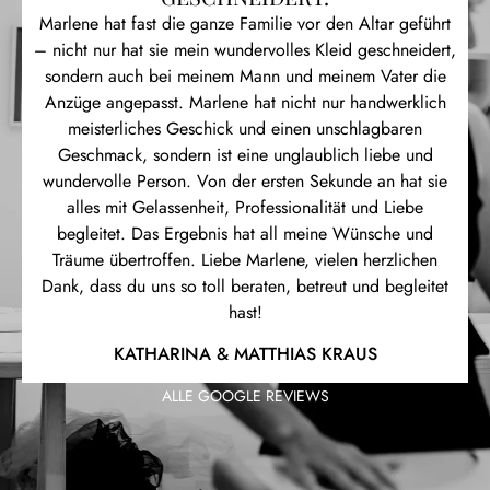
GESPÜR, WAS DIE RICHTIGE PASSFORM
EINES KLEIDES BETRIFFT.
Marlene hat ein wahnsinniges Gespür, was die richtige
Passform eines Kleides betrifft. Durch ihr sorgfältige,
vorsichtige und bemühte Art fühlt man sich bei ihr perfekt
betreut und rundum wohl.
Von Herzen vielen Dank, liebe Marlene für deine Zeit
und deine unglaublich angenehme Betreuung. Mein
Hochzeitskleid ist perfekt – wegen deiner Arbeit.
LENI HAGN
ALLE GOOGLE REVIEWS